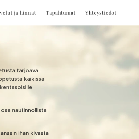
velut ja hinnat
Tapahtumat
Yhteystiedot
tusta tarjoava
opetusta kaikissa
kentasoisille
osa nautinnollista
tanssin ihan kivasta