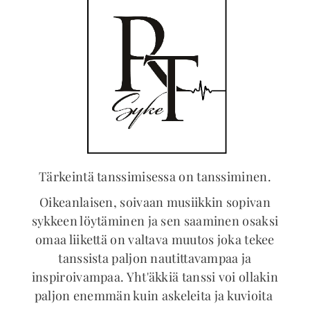
Tärkeintä tanssimisessa on tanssiminen.
Oikeanlaisen, soivaan musiikkin sopivan
sykkeen löytäminen ja sen saaminen osaksi
omaa liikettä on valtava muutos joka tekee
tanssista paljon nautittavampaa ja
inspiroivampaa. Yht'äkkiä tanssi voi ollakin
paljon enemmän kuin askeleita ja kuvioita