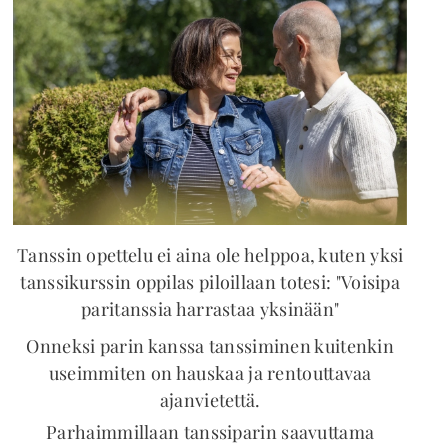
Tanssin opettelu ei aina ole helppoa, kuten yksi
tanssikurssin oppilas piloillaan totesi: "Voisipa
paritanssia harrastaa yksinään"
Onneksi parin kanssa tanssiminen kuitenkin
useimmiten on hauskaa ja rentouttavaa
ajanvietettä.
Parhaimmillaan tanssiparin saavuttama